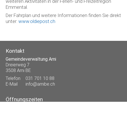
weiteren Aktivitäten in der Ferien- und Freizeitregion
Emmental.
Der Fahrplan und weitere Informationen finden Sie direkt
unter:
www.oldiepost.ch
Kontakt
Gemeindeverwaltung Arni
Dreierweg 7
3508 Arni BE
Telefon
031 701 10 88
E-Mail
info@arnibe.ch
Öffnungszeiten
Mo
07.45 - 12.00 und 13.30 - 18.00 Uhr
Di
07.45 - 12.00 Uhr
Mi
07.45 - 12.00 Uhr
Do
07.45 - 12.00 und 13.30 - 16.30 Uhr