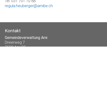
Tel. 031 701 10 88
regula.heuberger@arnibe.ch
Kontakt
Gemeindeverwaltung Arni
Dreierweg 7
3508 Arni BE
Telefon
031 701 10 88
E-Mail
info@arnibe.ch
Öffnungszeiten
Mo
07.45 - 12.00 und 13.30 - 18.00 Uhr
Di
07.45 - 12.00 Uhr
Mi
07.45 - 12.00 Uhr
Do
07.45 - 12.00 und 13.30 - 16.30 Uhr
Fr
07.45 - 12.00 und 13.30 - 16.00 Uhr