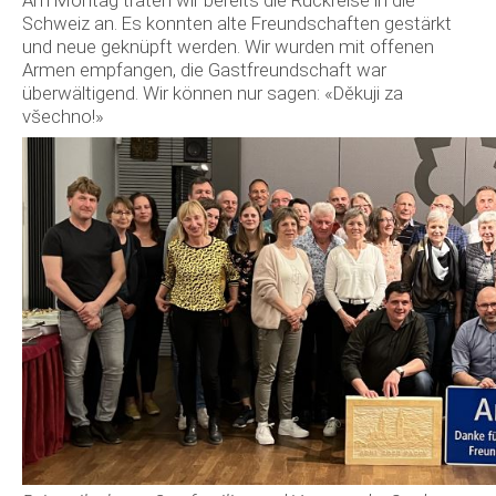
Am Montag traten wir bereits die Rückreise in die
Schweiz an. Es konnten alte Freundschaften gestärkt
und neue geknüpft werden. Wir wurden mit offenen
Armen empfangen, die Gastfreundschaft war
überwältigend. Wir können nur sagen: «Děkuji za
všechno!»