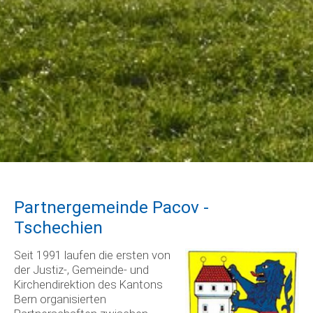
Partnergemeinde Pacov -
Tschechien
Seit 1991 laufen die ersten von
der Justiz-, Gemeinde- und
Kirchendirektion des Kantons
Bern organisierten