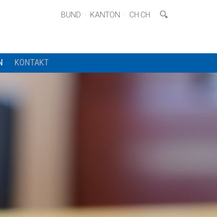
·
·
BUND
KANTON
CH.CH
N
KONTAKT