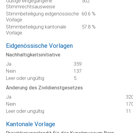
Gültige eingegangene
502
Stimmrechtsausweise
Stimmbeteiligung eidgenössische
60.6 %
Vorlage
Stimmbeteiligung kantonale
57.8 %
Vorlage
Eidgenössische Vorlagen
Nachhaltigkeitsinitiative
Ja
359
Nein
137
Leer oder ungültig
5
Änderung des Zivildienstgesetzes
Ja
32
Nein
17
Leer oder ungültig
11
Kantonale Vorlage
Projektierungskredit für das Kunstmuseum Bern