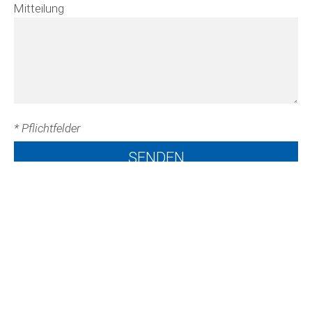
Mitteilung
* Pflichtfelder
Kontakt
Gemeindeverwaltung Arni
Dreierweg 7
3508 Arni BE